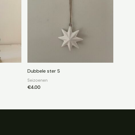
Dubbele ster S
Seizoenen
€
4.00