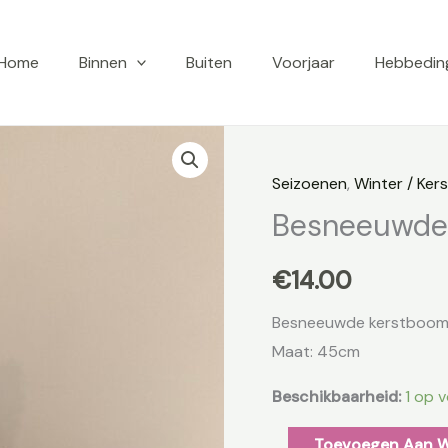
Home
Binnen
Buiten
Voorjaar
Hebbedin
Besneeuwde
kerstboom
Seizoenen
,
Winter / Kers
aantal
Besneeuwde
€
14.00
Besneeuwde kerstboom m
Maat: 45cm
Beschikbaarheid:
1 op 
Toevoegen Aan 