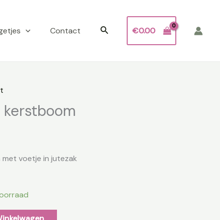
Zoeken
getjes
Contact
€
0.00
t
 kerstboom
et voetje in jutezak
voorraad
Winkelwagen