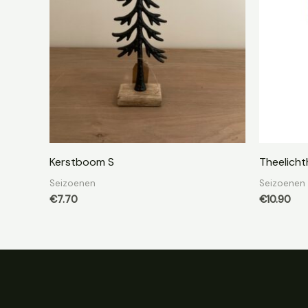
Kerstboom S
Theelicht
Seizoenen
Seizoenen
€
7.70
€
10.90