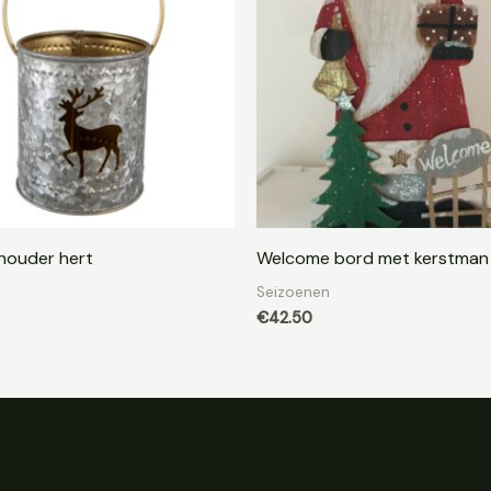
houder hert
Welcome bord met kerstman
Seizoenen
€
42.50