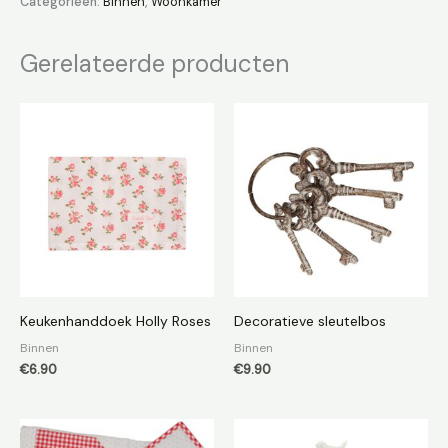
Categorieën:
Binnen
,
Woonkamer
Gerelateerde producten
Keukenhanddoek Holly Roses
Decoratieve sleutelbos
Binnen
Binnen
€
6.90
€
9.90