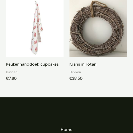
Keukenhanddoek cupcakes
Krans in rotan
Binnen
Binnen
€
7.60
€
38.50
Home