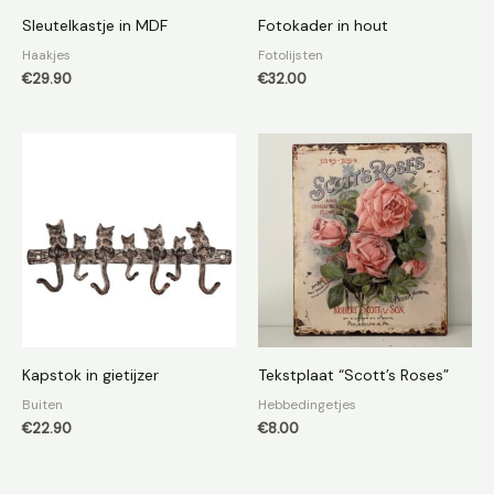
Sleutelkastje in MDF
Fotokader in hout
Haakjes
Fotolijsten
€
29.90
€
32.00
Kapstok in gietijzer
Tekstplaat “Scott’s Roses”
Buiten
Hebbedingetjes
€
22.90
€
8.00