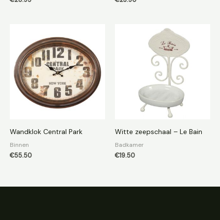
€
28.95
€
23.90
Wandklok Central Park
Witte zeepschaal – Le Bain
Binnen
Badkamer
€
55.50
€
19.50