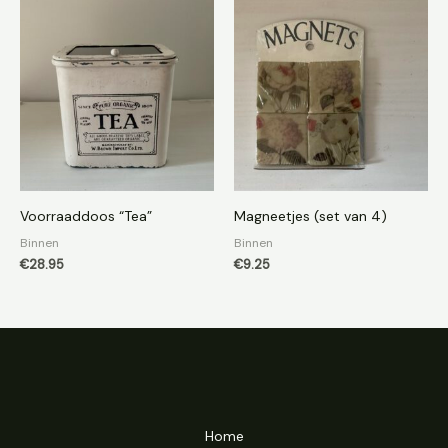
Voorraaddoos “Tea”
Magneetjes (set van 4)
Binnen
Binnen
€
28.95
€
9.25
Home