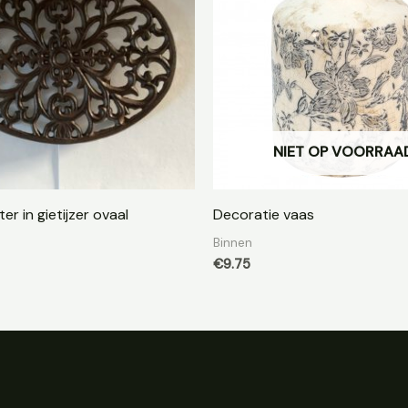
NIET OP VOORRAA
r in gietijzer ovaal
Decoratie vaas
Binnen
€
9.75