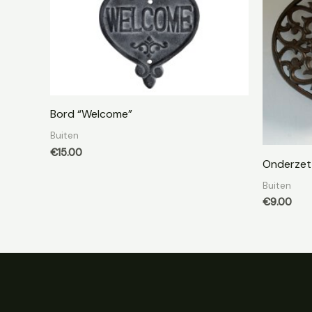
Bord “Welcome”
Buiten
€
15.00
Onderzette
Buiten
€
9.00