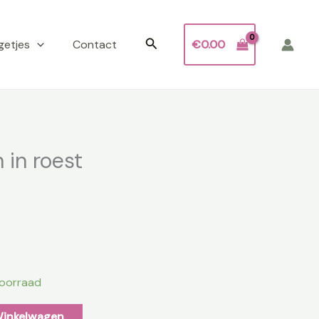
Zoeken
getjes
Contact
€
0.00
in roest
voorraad
Winkelwagen