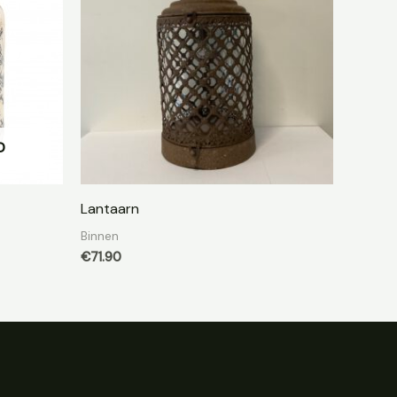
D
Lantaarn
Binnen
€
71.90