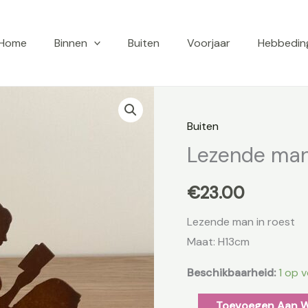
Home
Binnen
Buiten
Voorjaar
Hebbedin
Lezende
man
Buiten
in
Lezende man 
roest
aantal
€
23.00
Lezende man in roest
Maat: H13cm
Beschikbaarheid:
1 op 
Toevoegen Aan 