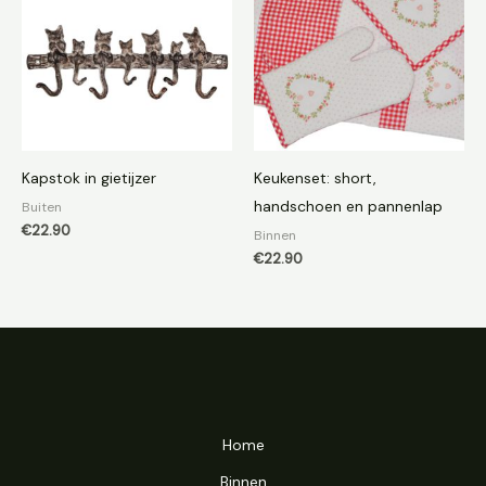
Kapstok in gietijzer
Keukenset: short,
handschoen en pannenlap
Buiten
€
22.90
Binnen
€
22.90
Home
Binnen