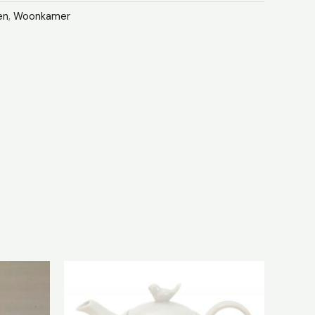
en
,
Woonkamer