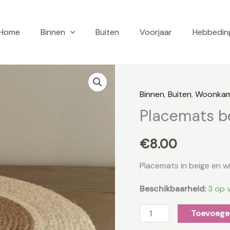
Home
Binnen
Buiten
Voorjaar
Hebbedin
Placemats
beige/wit
Binnen
,
Buiten
,
Woonka
aantal
Placemats b
€
8.00
Placemats in beige en w
Beschikbaarheid:
3 op 
Toevoege