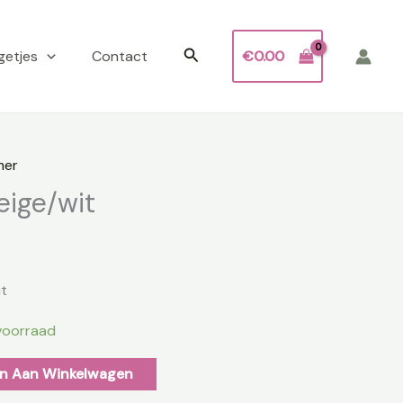
Zoeken
getjes
Contact
€
0.00
mer
eige/wit
it
voorraad
n Aan Winkelwagen