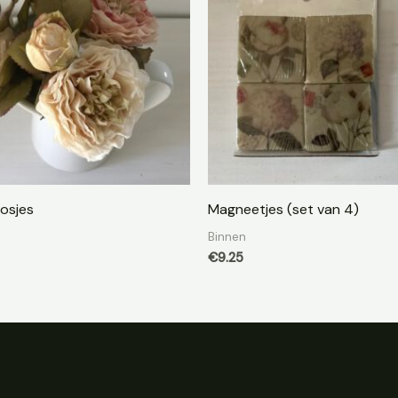
osjes
Magneetjes (set van 4)
Binnen
€
9.25