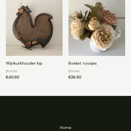
Wijnkurkhouder kip
Boeket roosjes
Binnen
Binnen
€
40.90
€
36.90
Home