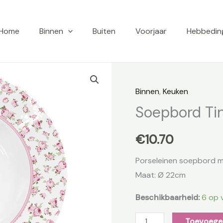
Home
Binnen
Buiten
Voorjaar
Hebbedin
Soepbord
Tiny
Binnen
,
Keuken
Flowers
Soepbord Ti
aantal
€
10.70
Porseleinen soepbord 
Maat: Ø 22cm
Beschikbaarheid:
6 op 
Toevoege