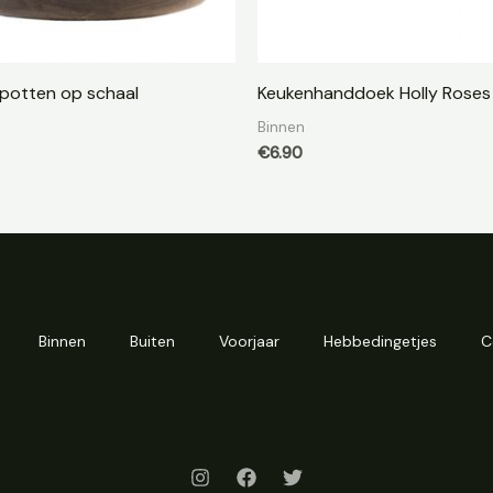
potten op schaal
Keukenhanddoek Holly Roses
Binnen
€
6.90
Binnen
Buiten
Voorjaar
Hebbedingetjes
C