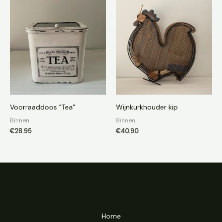
Voorraaddoos “Tea”
Wijnkurkhouder kip
Binnen
Binnen
€
28.95
€
40.90
Home