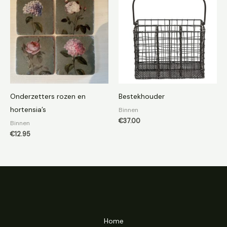
Onderzetters rozen en
Bestekhouder
hortensia’s
Binnen
€
37.00
Binnen
€
12.95
Home