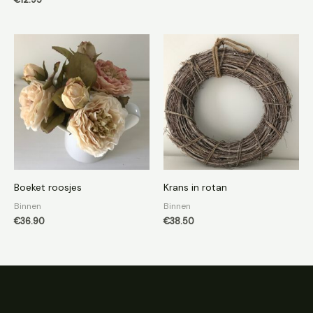
€
12.95
Boeket roosjes
Krans in rotan
Binnen
Binnen
€
36.90
€
38.50