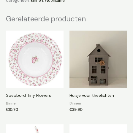
Categorieën:
Binnen
,
Woonkamer
Gerelateerde producten
Soepbord Tiny Flowers
Huisje voor theelichten
Binnen
Binnen
€
10.70
€
39.90