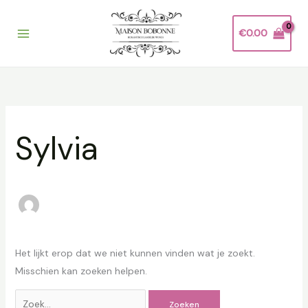
Ga
Zoek
naar
naar:
€
0.00
de
inhoud
Sylvia
Het lijkt erop dat we niet kunnen vinden wat je zoekt.
Misschien kan zoeken helpen.