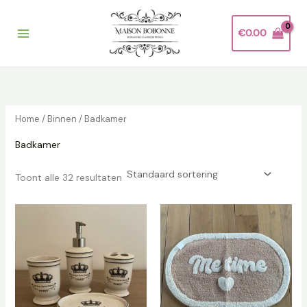
Ga
naar
€
0.00
de
inhoud
Home
/
Binnen
/ Badkamer
Badkamer
Toont alle 32 resultaten