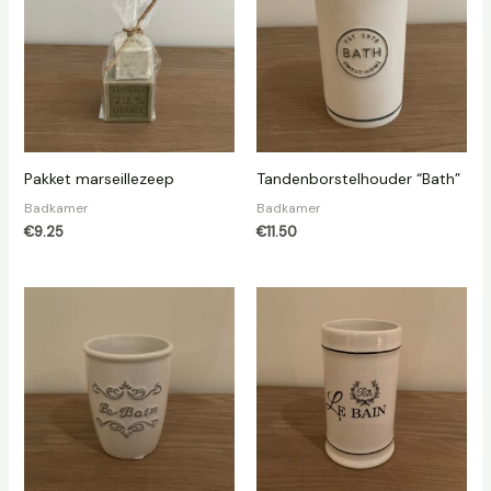
Pakket marseillezeep
Tandenborstelhouder “Bath”
Badkamer
Badkamer
€
9.25
€
11.50