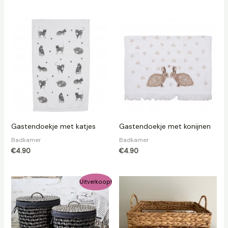
Gastendoekje met katjes
Gastendoekje met konijnen
Badkamer
Badkamer
€
4.90
€
4.90
Oorspronkelijke
Huidige
Uitverkoop!
prijs
prijs
was:
is:
€85.00.
€42.50.