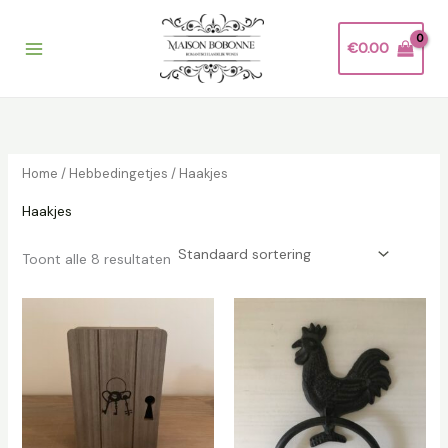
Ga
naar
€
0.00
de
inhoud
Home
/
Hebbedingetjes
/ Haakjes
Haakjes
Toont alle 8 resultaten