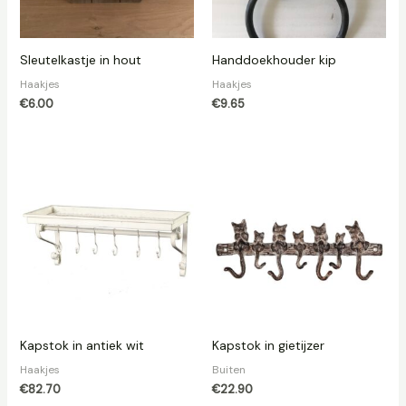
Sleutelkastje in hout
Handdoekhouder kip
Haakjes
Haakjes
€
6.00
€
9.65
Kapstok in antiek wit
Kapstok in gietijzer
Haakjes
Buiten
€
82.70
€
22.90