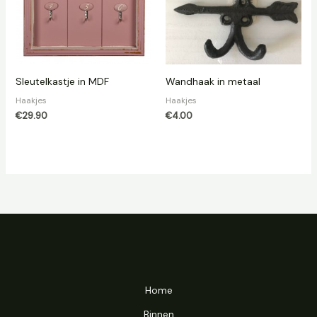
Sleutelkastje in MDF
Wandhaak in metaal
Haakjes
Haakjes
€
29.90
€
4.00
Home
Binnen