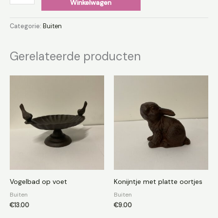
Winkelwagen
Categorie:
Buiten
Gerelateerde producten
Vogelbad op voet
Konijntje met platte oortjes
Buiten
Buiten
€
13.00
€
9.00