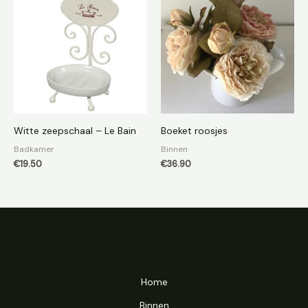
Witte zeepschaal – Le Bain
Boeket roosjes
Badkamer
Binnen
€
19.50
€
36.90
Home
Binnen