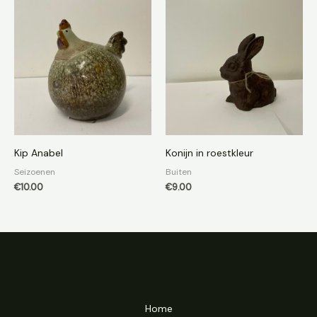
Kip Anabel
Konijn in roestkleur
Seizoenen
Buiten
€
10.00
€
9.00
Home