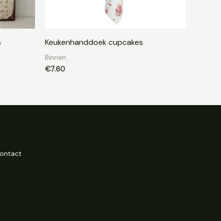
s
Keukenhanddoek cupcakes
Binnen
€
7.60
ontact