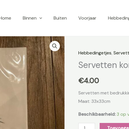
Home
Binnen
Buiten
Voorjaar
Hebbedin
Servetten
konijntje
Hebbedingetjes
,
Servet
aantal
Servetten kon
€
4.00
Servetten met bedrukkin
Maat: 33x33cm
Beschikbaarheid:
3 op 
Toevoege