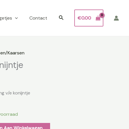
Zoeken
getjes
Contact
€
0.00
ten/Kaarsen
ijntje
g v/e konijntje
voorraad
n Aan Winkelwagen