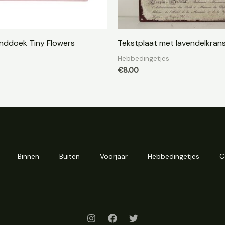
nddoek Tiny Flowers
Tekstplaat met lavendelkran
Hebbedingetjes
€
8.00
Binnen
Buiten
Voorjaar
Hebbedingetjes
C