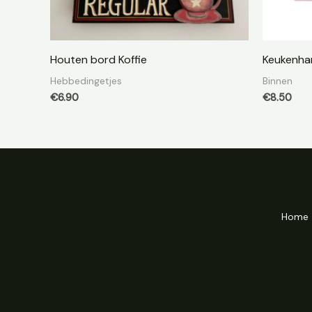
Houten bord Koffie
Keukenha
Hebbedingetjes
Binnen
€
6.90
€
8.50
Home