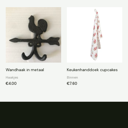
Wandhaak in metaal
Keukenhanddoek cupcakes
Haakjes
Binnen
€
4.00
€
7.60