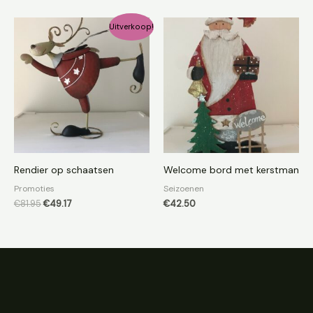
Oorspronkelijke
Huidige
Uitverkoop!
prijs
prijs
was:
is:
€81.95.
€49.17.
Rendier op schaatsen
Welcome bord met kerstman
Promoties
Seizoenen
€
81.95
€
49.17
€
42.50