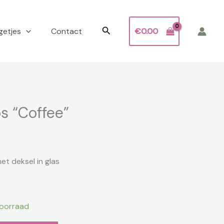
Zoeken
getjes
Contact
€
0.00
s “Coffee”
t deksel in glas
voorraad