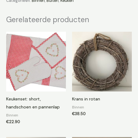
Categorieën:
Binnen
,
Buiten
,
Keuken
Gerelateerde producten
Keukenset: short,
Krans in rotan
handschoen en pannenlap
Binnen
€
38.50
Binnen
€
22.90