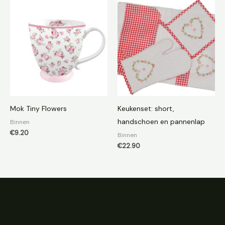
Mok Tiny Flowers
Keukenset: short,
handschoen en pannenlap
Binnen
€
9.20
Binnen
€
22.90