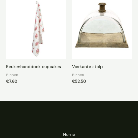
Keukenhanddoek cupcakes
Vierkante stolp
Binnen
Binnen
€
7.60
€
52.50
Home