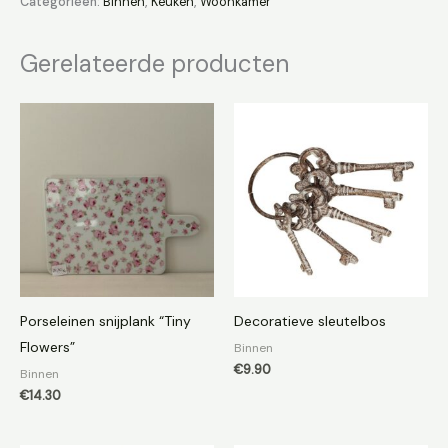
Categorieën:
Binnen
,
Keuken
,
Woonkamer
Gerelateerde producten
Porseleinen snijplank “Tiny
Decoratieve sleutelbos
Flowers”
Binnen
€
9.90
Binnen
€
14.30