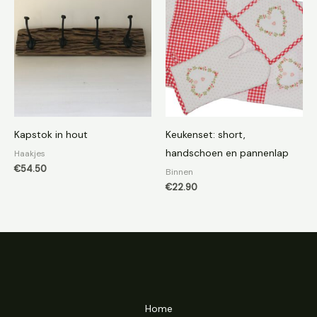
Kapstok in hout
Keukenset: short,
handschoen en pannenlap
Haakjes
€
54.50
Binnen
€
22.90
Home